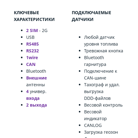
КЛЮЧЕВЫЕ
ПОДКЛЮЧАЕМЫЕ
ХАРАКТЕРИСТИКИ
ДАТЧИКИ
2 SIM
- 2G
USB
Любой датчик
RS485
уровня топлива
RS232
Тревожная кнопка
1wire
Bluetooth
CAN
гарнитура
Bluetooth
Подключение к
Внешние
CAN-шине
антенны
Тахограф и удал.
4
универ.
выгрузка
входа
DDD-файлов
2 выхода
Весовой контроль
Весовой
индикатор
CANLOG
Загрузка геозон