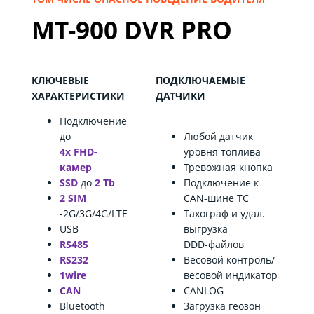
MT-900 DVR PRO
КЛЮЧЕВЫЕ
ПОДКЛЮЧАЕМЫЕ
ХАРАКТЕРИСТИКИ
ДАТЧИКИ
Подключение
до
Любой датчик
4х FHD-
уровня топлива
камер
Тревожная кнопка
SSD
до
2 Tb
Подключение к
2 SIM
CAN-шине ТС
-2G/3G/4G/LTE
Тахограф и удал.
USB
выгрузка
RS485
DDD-файлов
RS232
Весовой контроль/
1wire
весовой индикатор
CAN
CANLOG
Bluetooth
Загрузка геозон