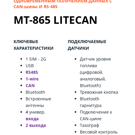
ОДНОВРЕМЕННЫМ ПОЛУЧЕНИЕМ ДАННЫХ С
СAN-шины И RS-485
MT-865 LITECAN
КЛЮЧЕВЫЕ
ПОДКЛЮЧАЕМЫЕ
ХАРАКТЕРИСТИКИ
ДАТЧИКИ
1 SIM - 2G
Датчик уровня
USB
топлива
RS485
(цифровой,
1-wire
аналоговый,
CAN
Bluetooth)
Bluetooth
Тревожная кнопка
Встроенные
Bluetooth
антенны
гарнитура
4
универ
.
Подключение к
входа
CAN-шине
2 выхода
Тахограф
Весовой контроль